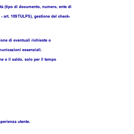
ità (tipo di documento, numero, ente di
- art. 109 TULPS), gestione del check-
one di eventuali richieste o
omunicazioni essenziali.
e o il saldo, solo per il tempo
sperienza utente.