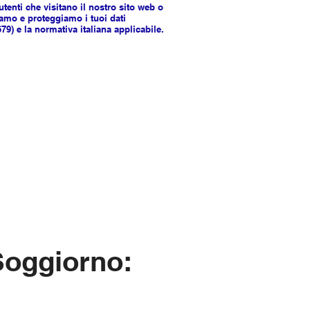
 utenti che visitano il nostro sito web o
iamo e proteggiamo i tuoi dati
) e la normativa italiana applicabile.
 Soggiorno: