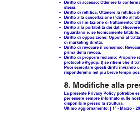
Diritto di accesso: Ottenere la conferma
stessi.
Diritto di rettifica: Ottenere la rettific
Diritto alla cancellazione ("diritto all
Diritto di limitazione di trattamento: O
Diritto alla portabilità dei dati: Ricev
riguardano e, se tecnicamente fattibile, 
Diritto di opposizione: Opporsi al tratt
di marketing diretto.
Diritto di revocare il consenso: Revoca
prima della revoca.
Diritto di proporre reclamo: Proporre r
protocollo@gpdp.it
) se ritieni che il t
Puoi esercitare questi diritti inviando u
risponderemo nel più breve tempo possi
8. Modifiche alla pr
La presente Privacy Policy potrebbe es
per essere sempre informato sulle nostr
disponibile presso la struttura.
Ultimo aggiornamento: [ 1° - Marzo - 20