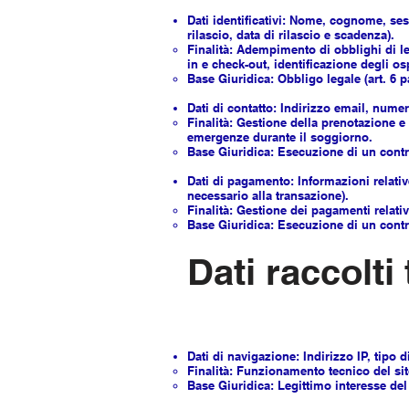
Dati identificativi: Nome, cognome, ses
rilascio, data di rilascio e scadenza).
Finalità: Adempimento di obblighi di l
in e check-out, identificazione degli osp
Base Giuridica: Obbligo legale (art. 6 pa
Dati di contatto: Indirizzo email, numer
Finalità: Gestione della prenotazione e
emergenze durante il soggiorno.
Base Giuridica: Esecuzione di un contrat
Dati di pagamento: Informazioni relativ
necessario alla transazione).
Finalità: Gestione dei pagamenti relativi
Base Giuridica: Esecuzione di un contrat
Dati raccolti 
Dati di navigazione: Indirizzo IP, tipo 
Finalità: Funzionamento tecnico del sito
Base Giuridica: Legittimo interesse del Ti