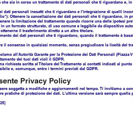
 che sia in corso un trattamento di dati personali che ti riguardano e, in 
a dei dati personali inesatti che ti riguardano e l'integrazione di quelli inco
'oblio"): Ottenere la cancellazione dei dati personali che ti riguardano, in
ttenere la limitazione del trattamento quando ricorre una delle ipotesi pr
ere in un formato strutturato, di uso comune e leggibile da dispositivo auto
ottenerne il trasferimento diretto a un altro titolare.
amento dei dati personali che ti riguardano, quando il trattamento è basato
re il consenso in qualsiasi momento, senza pregiudicare la liceità del t
eclamo all'Autorità Garante per la Protezione dei Dati Personali (Piazza 
rattamento dei tuoi dati violi il GDPR.
na richiesta scritta al Titolare del Trattamento ai contatti indicati al punto
bile e, comunque, entro i termini previsti dal GDPR.
esente Privacy Policy
sere soggetta a modifiche e aggiornamenti nel tempo. Ti invitiamo a co
e pratiche di protezione dei dati. L'ultima versione sarà sempre quella 
25]