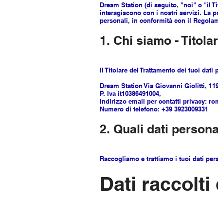
Dream Station (di seguito, "noi" o "il Ti
interagiscono con i nostri servizi. La
personali, in conformità con il Regola
1. Chi siamo - Titola
Il Titolare del Trattamento dei tuoi dati 
Dream Station Via Giovanni Giolitti, 119
P. Iva it10386491004,
Indirizzo email per contatti privacy:
Numero di telefono: +39 3923009331
2. Quali dati person
Raccogliamo e trattiamo i tuoi dati per
Dati raccolti