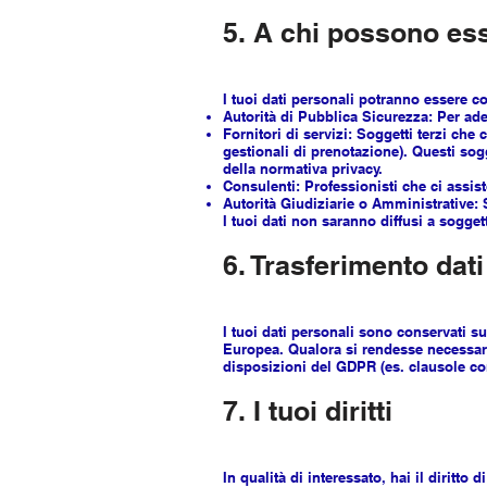
5. A chi possono ess
I tuoi dati personali potranno essere c
Autorità di Pubblica Sicurezza: Per ade
Fornitori di servizi: Soggetti terzi che
gestionali di prenotazione). Questi sog
della normativa privacy.
Consulenti: Professionisti che ci assist
Autorità Giudiziarie o Amministrative: S
I tuoi dati non saranno diffusi a sogget
6. Trasferimento dati
I tuoi dati personali sono conservati su
Europea. Qualora si rendesse necessario
disposizioni del GDPR (es. clausole con
7. I tuoi diritti
In qualità di interessato, hai il diritto