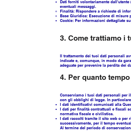
Dati forniti volontariamente dall'utent
eventuali messaggi.
Finalità: Rispondere a richieste di info
Base Giuridica: Esecuzione di misure pre
Cookie: Per informazioni dettagliate su
3. Come trattiamo i t
Il trattamento dei tuoi dati personali a
indicate e, comunque, in modo da garan
adeguate per prevenire la perdita dei dat
4. Per quanto tempo 
Conserviamo i tuoi dati personali per il
con gli obblighi di legge. In particolare
I dati identificativi comunicati alla Q
I dati per finalità contrattuali e fisca
normativa fiscale e civilistica.
I dati raccolti tramite il sito web o per
successivamente, per il tempo eventual
Al termine del periodo di conservazione