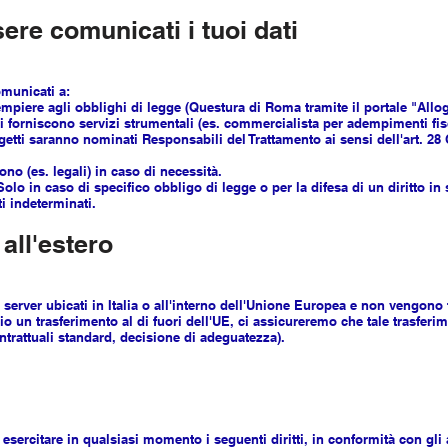
ere comunicati i tuoi dati
omunicati a:
mpiere agli obblighi di legge (Questura di Roma tramite il portale "Allog
 ci forniscono servizi strumentali (es. commercialista per adempimenti fisc
getti saranno nominati Responsabili del Trattamento ai sensi dell'art. 28
ono (es. legali) in caso di necessità.
olo in caso di specifico obbligo di legge o per la difesa di un diritto in 
ti indeterminati.
 all'estero
 server ubicati in Italia o all'interno dell'Unione Europea e non vengono tr
 un trasferimento al di fuori dell'UE, ci assicureremo che tale trasferi
trattuali standard, decisione di adeguatezza).
 di esercitare in qualsiasi momento i seguenti diritti, in conformità con gli