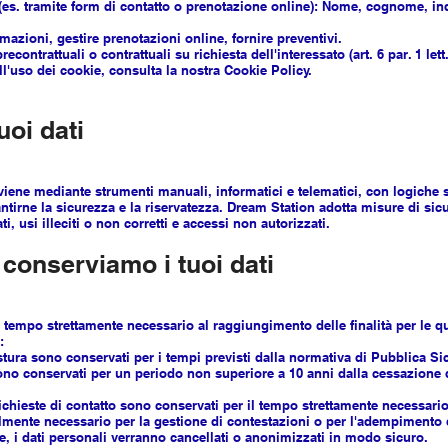
e (es. tramite form di contatto o prenotazione online): Nome, cognome, in
rmazioni, gestire prenotazioni online, fornire preventivi.
contrattuali o contrattuali su richiesta dell'interessato (art. 6 par. 1 let
ll'uso dei cookie, consulta la nostra Cookie Policy.
uoi dati
vviene mediante strumenti manuali, informatici e telematici, con logiche st
tirne la sicurezza e la riservatezza. Dream Station adotta misure di sic
i, usi illeciti o non corretti e accessi non autorizzati.
conserviamo i tuoi dati
 tempo strettamente necessario al raggiungimento delle finalità per le qu
:
uestura sono conservati per i tempi previsti dalla normativa di Pubblica S
li sono conservati per un periodo non superiore a 10 anni dalla cessazione
 richieste di contatto sono conservati per il tempo strettamente necessario 
mente necessario per la gestione di contestazioni o per l'adempimento d
, i dati personali verranno cancellati o anonimizzati in modo sicuro.