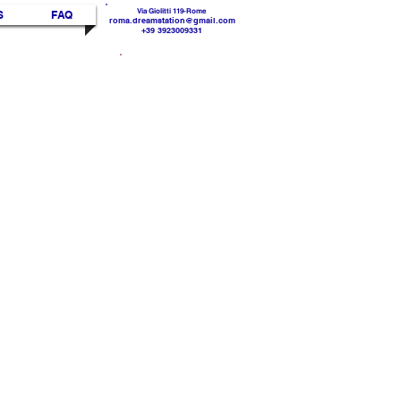
Via Giolitti 119-Rome
S
FAQ
roma.dreamstation@gmail.com
+39 3923009331
30 %
DI
SCOUNT