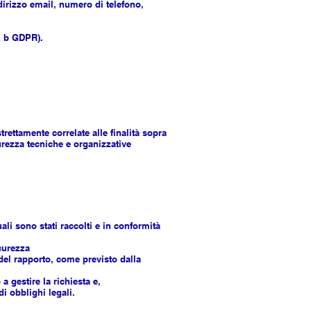
dirizzo email, numero di telefono,
t. b GDPR).
rettamente correlate alle finalità sopra
urezza tecniche e organizzative
ali sono stati raccolti e in conformità
icurezza
 del rapporto, come previsto dalla
a gestire la richiesta e,
i obblighi legali.