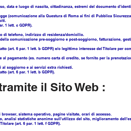
so, data e luogo di nascita, cittadinanza, estremi del documento d'ident
egge (comunicazione alla Questura di Roma ai fini di Pubblica Sicurezza 
iti.
r. 1 lett. c GDPR).
o di telefono, indirizzo di residenza/domicilio.
 della comunicazione pre-soggiorno e post-soggiorno, fatturazione, gesti
to (art. 6 par. 1 lett. b GDPR) e/o legittimo interesse del Titolare per c
e al pagamento (es. numero carta di credito, se fornito per la prenotazion
 al soggiorno e ai servizi extra richiesti.
to (art. 6 par. 1 lett. b GDPR).
tramite il Sito Web :
di browser, sistema operativo, pagine visitate, orari di accesso.
, analisi statistiche anonime sull'utilizzo del sito, miglioramento dell'e
tolare (art. 6 par. 1 lett. f GDPR).