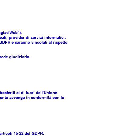
giati Web").
ali, provider di servizi informatici,
 GDPR e saranno vincolati al rispetto
sede giudiziaria.
asferiti al di fuori dell'Unione
mento avvenga in conformità con le
 articoli 15-22 del GDPR: