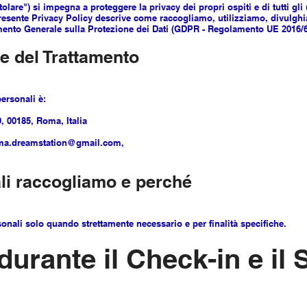
tolare") si impegna a proteggere la privacy dei propri ospiti e di tutti gli
 presente Privacy Policy descrive come raccogliamo, utilizziamo, divulgh
mento Generale sulla Protezione dei Dati (GDPR - Regolamento UE 2016/679
re del Trattamento
personali è:
, 00185, Roma, Italia
 roma.dreamstation@gmail.com,
ali raccogliamo e perché
sonali solo quando strettamente necessario e per finalità specifiche.
 durante il Check-in e il