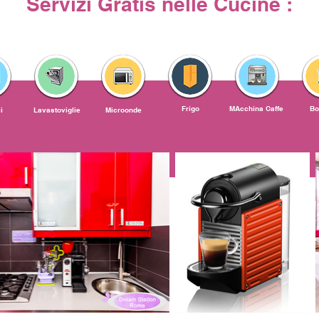
Servizi Gratis nelle Cucine :
Frigo
MAcchina Caffe
Bo
i
Lavastoviglie
Microonde