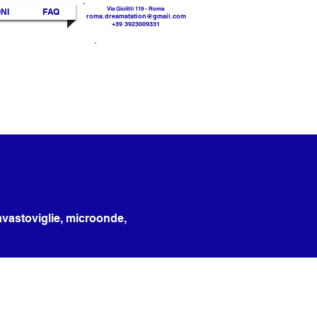
Via Giolitti 119 - Roma
NI
FAQ
roma.dreamstation@gmail.com
+39 3923009331
30 %
SCONTO
avastoviglie, microonde,