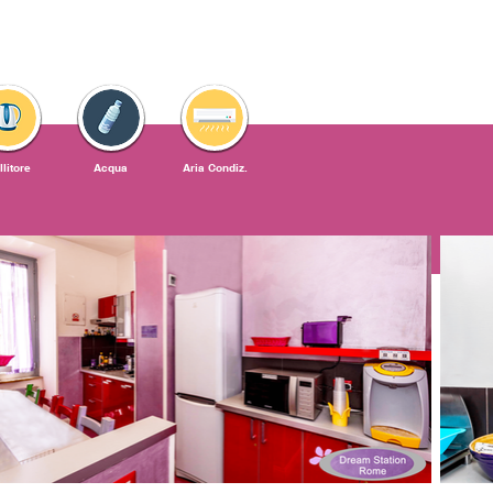
llitore
Acqua
Aria Condiz.