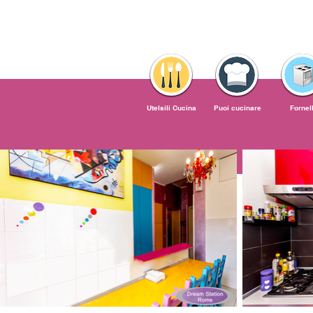
Utelsili Cucina
Puoi cucinare
Fornell