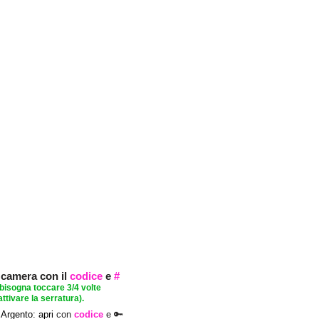
a camera con il
codice
e
#
bisogna toccare 3/4
volte
attivare la serratura).
Argento: apri
con
codice
e 🔑