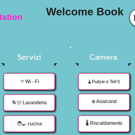
Welcome Book
tation
Servizi
Camera
Wi - Fi
🧹️Pulizie e Teli🫧
❄️ Aria/cond
🌀👕 Lavanderia
🌡 Riscaldamento
🧑‍🍳 cucina