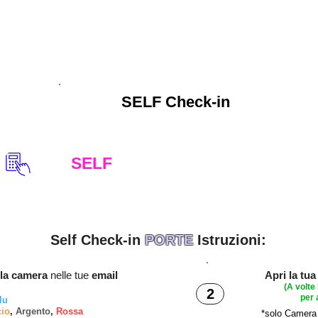
SELF Check-in
SELF
CHECK IN
Dalle 14:00
Self Check-in
PORTE
Istruzioni:
lla
camera
nelle tue
email
Apri la tu
(A volte
2
per 
lu
cio
,
Argento
,
Rossa
*
solo
Camera 