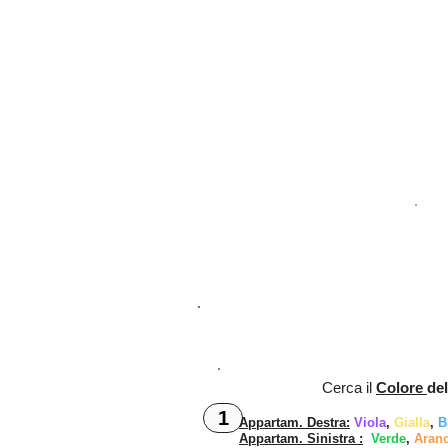
Cerca
il
Colore
de
1
Appartam. Destr
a:
Viola
,
Gialla
,
B
Appartam. Si
nistra
:
Verde
,
Aran