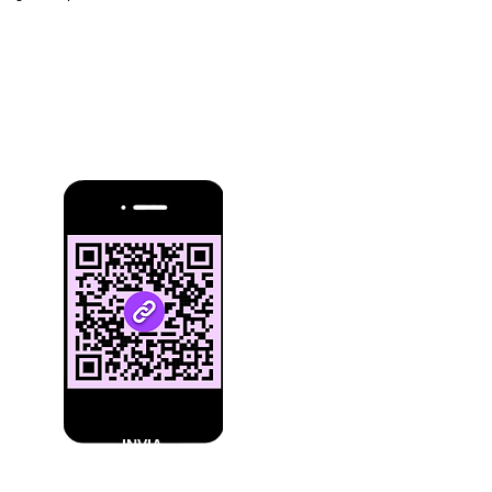
de
INVIA
documenti