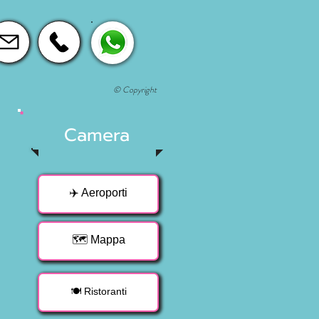
© Copyright
Camera
✈️ Aeroporti
🗺 Mappa
🍽 Ristoranti