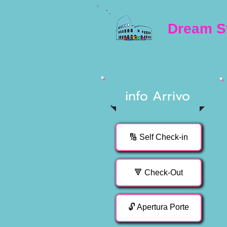
Dream S
info Arrivo
🔢 Self Check-in
🔻 Check-Out
🔓 Apertura Porte