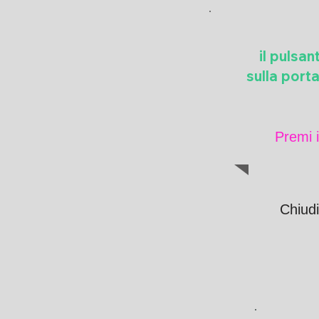
il pulsa
sulla port
Premi i
Chiudi