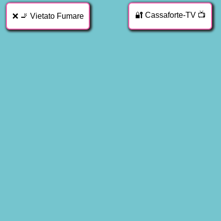
🔐 Cassaforte-TV 📺
❌ 🚬 Vietato Fumare