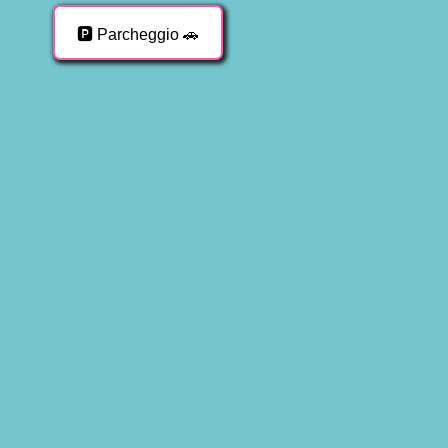
🅿️ Parcheggio 🚗