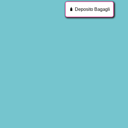
🧳️ Deposito Bagagli