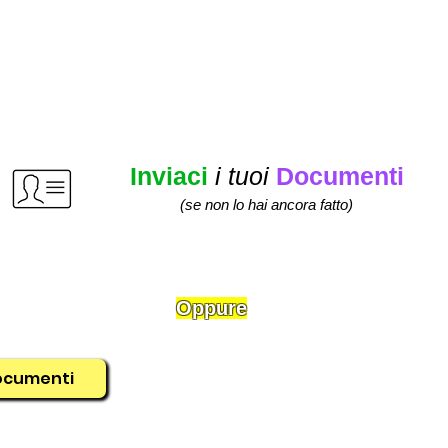
Inviaci
i tuoi
Docume
nti
(se non lo hai ancora fatto
)
 questo
link
:
Oppure
Fai foto a questo
Qr co
ocumenti